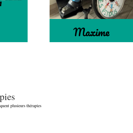
n
Maxime
pies
iquent plusieurs thérapies