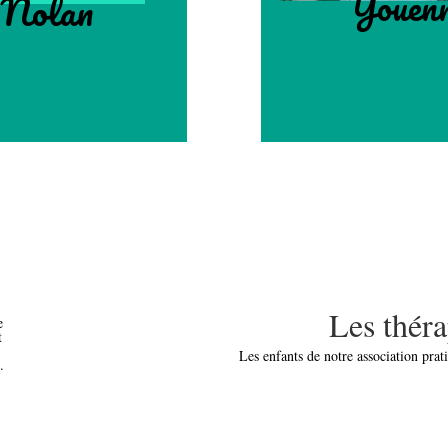
Youen
Nolan
Les théra
e
t
Les enfants de notre association prat
.
e