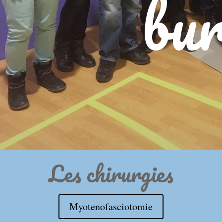
bur
Les chirurgies
Myotenofasciotomie